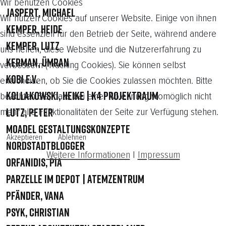
Wir benutzen Cookies
Jaspert, Michael
Wir nutzen Cookies auf unserer Website. Einige von ihnen
Kemper, Heide
sind essenziell für den Betrieb der Seite, während andere
Kemper, Lutz
uns helfen, diese Website und die Nutzererfahrung zu
Kerman, Ümran
verbessern (Tracking Cookies). Sie können selbst
KOBI e.V.
entscheiden, ob Sie die Cookies zulassen möchten. Bitte
Kollakowski, Heike | K4 Projektraum
beachten Sie, dass bei einer Ablehnung womöglich nicht
mehr alle Funktionalitäten der Seite zur Verfügung stehen.
Lutz, Peter
Moadel Gestaltungskonzepte
Akzeptieren
Ablehnen
Nordstadtblogger
Weitere Informationen
|
Impressum
Orfanidis, Pia
Parzelle im Depot | Atemzentrum
Pfänder, Vana
Psyk, Christian