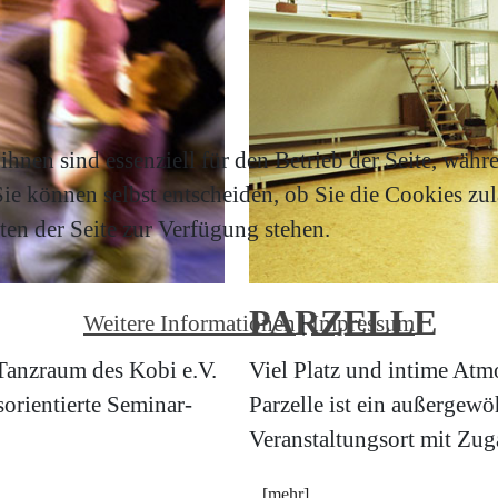
hnen sind essenziell für den Betrieb der Seite, währ
e können selbst entscheiden, ob Sie die Cookies zula
en der Seite zur Verfügung stehen.
PARZELLE
Weitere Informationen
|
Impressum
anzraum des Kobi e.V.
Viel Platz und intime At
orientierte Seminar-
Parzelle ist ein außergewö
Veranstaltungsort mit Zu
[mehr]