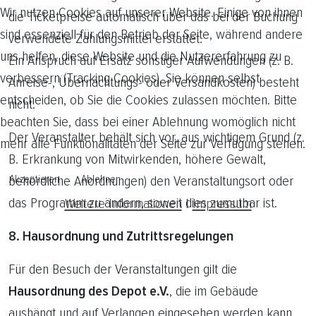
Wir nutzen Cookies auf unserer Website. Einige von ihnen
die Ticketpreise automatisch über das bei der Buchung
sind essenziell für den Betrieb der Seite, während andere
verwendete Zahlungsmittel erstattet.
uns helfen, diese Website und die Nutzererfahrung zu
Ein Anspruch auf Ersatz sonstiger Aufwendungen (z. B.
verbessern (Tracking Cookies). Sie können selbst
Anreise-, Übernachtungs- oder Versandkosten) besteht
entscheiden, ob Sie die Cookies zulassen möchten. Bitte
nicht.
beachten Sie, dass bei einer Ablehnung womöglich nicht
Der Veranstalter behält sich vor, aus wichtigem Grund (z.
mehr alle Funktionalitäten der Seite zur Verfügung stehen.
B. Erkrankung von Mitwirkenden, höhere Gewalt,
behördliche Anordnungen) den Veranstaltungsort oder
Akzeptieren
Ablehnen
das Programm zu ändern, soweit dies zumutbar ist.
Weitere Informationen
|
Impressum
8. Hausordnung und Zutrittsregelungen
Für den Besuch der Veranstaltungen gilt die
Hausordnung des Depot e.V.
, die im Gebäude
aushängt und auf Verlangen eingesehen werden kann.