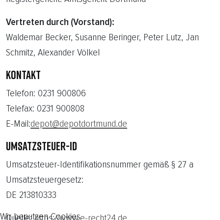
Vertreten durch (Vorstand):
Waldemar Becker, Susanne Beringer, Peter Lutz, Jan
Schmitz, Alexander Völkel
KONTAKT
Telefon: 0231 900806
Telefax: 0231 900808
E-Mail:
depot@depotdortmund.de
UMSATZSTEUER-ID
Umsatzsteuer-Identifikationsnummer gemäß § 27 a
Umsatzsteuergesetz:
DE 213810333
Wir benutzen Cookies
Quelle:
https://www.e-recht24.de