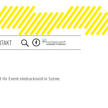
NTAKT
 Ihr Event eindrucksvoll in Szene.