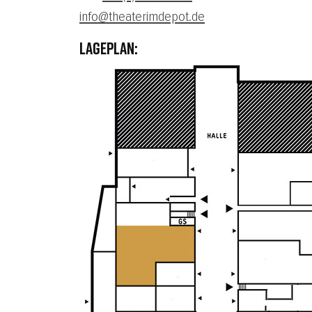
info@theaterimdepot.de
LAGEPLAN: