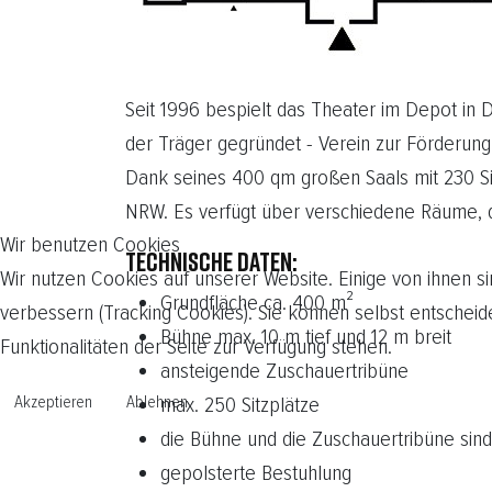
Seit 1996 bespielt das Theater im Depot i
der Träger gegründet - Verein zur Förderung 
Dank seines 400 qm großen Saals mit 230 Sit
NRW. Es verfügt über verschiedene Räume, 
Wir benutzen Cookies
TECHNISCHE DATEN:
Wir nutzen Cookies auf unserer Website. Einige von ihnen si
Grundfläche ca. 400 m²
verbessern (Tracking Cookies). Sie können selbst entscheid
Bühne max. 10 m tief und 12 m breit
Funktionalitäten der Seite zur Verfügung stehen.
ansteigende Zuschauertribüne
Akzeptieren
Ablehnen
max. 250 Sitzplätze
die Bühne und die Zuschauertribüne si
gepolsterte Bestuhlung