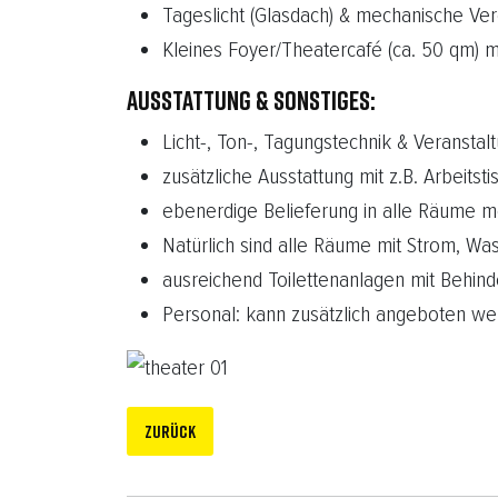
Tageslicht (Glasdach) & mechanische V
Kleines Foyer/Theatercafé (ca. 50 qm)
AUSSTATTUNG & SONSTIGES:
Licht-, Ton-, Tagungstechnik & Veransta
zusätzliche Ausstattung mit z.B. Arbeitst
ebenerdige Belieferung in alle Räume m
Natürlich sind alle Räume mit Strom, Wa
ausreichend Toilettenanlagen mit Behi
Personal: kann zusätzlich angeboten w
Previous
Vorheriger Beitrag: Parzelle
Zurück