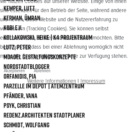
Wir nutzen Cookies auf unserer Website. Einige von ihnen
Kemper, Lutz
sind essenziell für den Betrieb der Seite, während andere
Kerman, Ümran
uns helfen, diese Website und die Nutzererfahrung zu
KOBI e.V.
verbessern (Tracking Cookies). Sie können selbst
Kollakowski, Heike | K4 Projektraum
entscheiden, ob Sie die Cookies zulassen möchten. Bitte
beachten Sie, dass bei einer Ablehnung womöglich nicht
Lutz, Peter
mehr alle Funktionalitäten der Seite zur Verfügung stehen.
Moadel Gestaltungskonzepte
Nordstadtblogger
Akzeptieren
Ablehnen
Orfanidis, Pia
Weitere Informationen
|
Impressum
Parzelle im Depot | Atemzentrum
Pfänder, Vana
Psyk, Christian
Redenz.Architekten Stadtplaner
Schmidt, Wolfgang