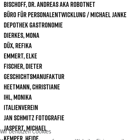
Bischoff, Dr. Andreas aka robotnet
Büro für Personalentwicklung / Michael Janke
Depothek Gastronomie
Dierkes, Mona
Düx, Refika
Emmert, Elke
Fischer, Dieter
Geschichtsmanufaktur
Heetmann, Christiane
Ihl, Monika
Italienverein
Jan Schmitz Fotografie
Jaspert, Michael
Wir benutzen Cookies
Kemper, Heide