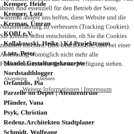
Kemper, Heide
ihnen sind essenziell für den Betrieb der Seite,
Kemper, Lutz
während andere uns helfen, diese Website und die
Kerman, Ümran
Nutzererfahrung zu verbessern (Tracking Cookies).
KOBI e.V.
Sie können selbst entscheiden, ob Sie die Cookies
Kollakowski, Heike | K4 Projektraum
zulassen möchten. Bitte beachten Sie, dass bei einer
Lutz, Peter
Ablehnung womöglich nicht mehr alle
Moadel Gestaltungskonzepte
Funktionalitäten der Seite zur Verfügung stehen.
Nordstadtblogger
Akzeptieren
Ablehnen
Orfanidis, Pia
Weitere Informationen
|
Impressum
Parzelle im Depot | Atemzentrum
Pfänder, Vana
Psyk, Christian
Redenz.Architekten Stadtplaner
Schmidt, Wolfgang