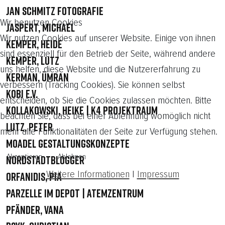
Jan Schmitz Fotografie
Wir benutzen Cookies
Jaspert, Michael
Wir nutzen Cookies auf unserer Website. Einige von ihnen
Kemper, Heide
sind essenziell für den Betrieb der Seite, während andere
Kemper, Lutz
uns helfen, diese Website und die Nutzererfahrung zu
Kerman, Ümran
verbessern (Tracking Cookies). Sie können selbst
KOBI e.V.
entscheiden, ob Sie die Cookies zulassen möchten. Bitte
Kollakowski, Heike | K4 Projektraum
beachten Sie, dass bei einer Ablehnung womöglich nicht
Lutz, Peter
mehr alle Funktionalitäten der Seite zur Verfügung stehen.
Moadel Gestaltungskonzepte
Akzeptieren
Ablehnen
Nordstadtblogger
Weitere Informationen
|
Impressum
Orfanidis, Pia
Parzelle im Depot | Atemzentrum
Pfänder, Vana