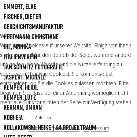
Emmert, Elke
Fischer, Dieter
Geschichtsmanufaktur
Wir benutzen Cookies
Heetmann, Christiane
Wir nutzen Cookies auf unserer Website. Einige von ihnen
Ihl, Monika
sind essenziell für den Betrieb der Seite, während andere
Italienverein
uns helfen, diese Website und die Nutzererfahrung zu
Jan Schmitz Fotografie
verbessern (Tracking Cookies). Sie können selbst
Jaspert, Michael
entscheiden, ob Sie die Cookies zulassen möchten. Bitte
Kemper, Heide
beachten Sie, dass bei einer Ablehnung womöglich nicht
Kemper, Lutz
mehr alle Funktionalitäten der Seite zur Verfügung stehen.
Kerman, Ümran
KOBI e.V.
Akzeptieren
Ablehnen
Kollakowski, Heike | K4 Projektraum
Weitere Informationen
|
Impressum