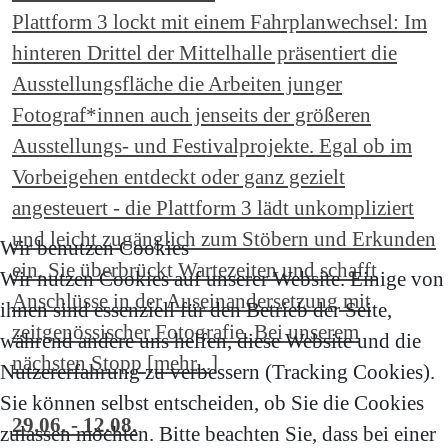
Plattform 3 lockt mit einem Fahrplanwechsel: Im
hinteren Drittel der Mittelhalle präsentiert die
Ausstellungsfläche die Arbeiten junger
Fotograf*innen auch jenseits der größeren
Ausstellungs- und Festivalprojekte. Egal ob im
Vorbeigehen entdeckt oder ganz gezielt
angesteuert - die Plattform 3 lädt unkompliziert
und leicht zugänglich zum Stöbern und Erkunden
Wir benutzen Cookies
ein. Sie überbrückt Wartezeiten und schafft
Wir nutzen Cookies auf unserer Website. Einige von
Anschlüsse in der Auseinandersetzung mit
ihnen sind essenziell für den Betrieb der Seite,
zeitgenössischer Fotografie. Bei unserem
während andere uns helfen, diese Website und die
nächsten Stopp [mehr...]
Nutzererfahrung zu verbessern (Tracking Cookies).
Sie können selbst entscheiden, ob Sie die Cookies
29.06. - 12.08.
zulassen möchten. Bitte beachten Sie, dass bei einer