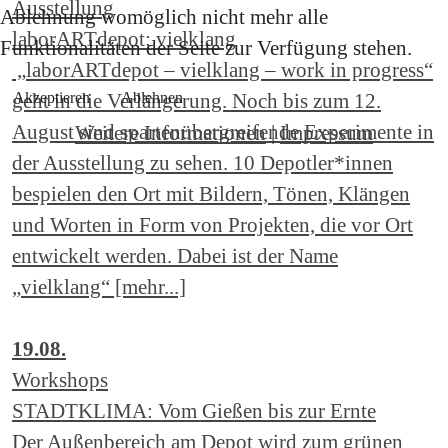
Ausstellung
Ablehnung womöglich nicht mehr alle
laborARTdepot: vielklang
Funktionalitäten der Seite zur Verfügung stehen.
„laborARTdepot – vielklang – work in progress“
Akzeptieren
Ablehnen
geht in die Verlängerung. Noch bis zum 12.
August sind spartenübergreifende Experimente in
Weitere Informationen
|
Impressum
der Ausstellung zu sehen. 10 Depotler*innen
bespielen den Ort mit Bildern, Tönen, Klängen
und Worten in Form von Projekten, die vor Ort
entwickelt werden. Dabei ist der Name
„vielklang“ [mehr...]
19.08.
Workshops
STADTKLIMA: Vom Gießen bis zur Ernte
Der Außenbereich am Depot wird zum grünen