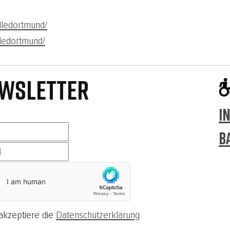
lledortmund/
lledortmund/
WSLETTER
I
B
akzeptiere die
Datenschutzerklärung