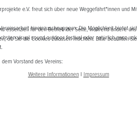
turprojekte e.V. freut sich über neue Weggefährt*innen und Mi
die Vereinsarbeit hineinzuschnuppern. Die Möglichkeit biete
nd essenziell für den Betrieb der Seite, während andere uns
hsten visual sound outdoor festival oder natürlich ganz unko
en, ob Sie die Cookies zulassen möchten. Bitte beachten Sie
t.
s dem Vorstand des Vereins:
Weitere Informationen
|
Impressum