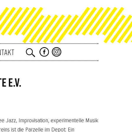
NTAKT
 E.V.
Free Jazz, Improvisation, experimentelle Musik
ins ist die Parzelle im Depot: Ein