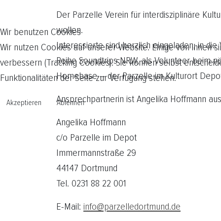
Der Parzelle Verein für interdisziplinäre Kul
wollen.
Wir benutzen Cookies
Interessierte sind herzlich eingeladen, in 
Wir nutzen Cookies auf unserer Website. Einige von ihnen si
Reihe Soundtrips NRW, als Volunteer beim näc
verbessern (Tracking Cookies). Sie können selbst entscheid
Homebase – der Parzelle im Kulturort Depo
Funktionalitäten der Seite zur Verfügung stehen.
Ansprechpartnerin ist Angelika Hoffmann au
Akzeptieren
Ablehnen
Angelika Hoffmann
c/o Parzelle im Depot
Immermannstraße 29
44147 Dortmund
Tel. 0231 88 22 001
E-Mail:
info@parzelledortmund.de