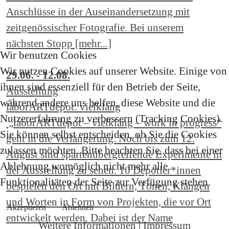
Anschlüsse in der Auseinandersetzung mit
zeitgenössischer Fotografie. Bei unserem
nächsten Stopp [mehr...]
Wir benutzen Cookies
Wir nutzen Cookies auf unserer Website. Einige von
29.06. - 12.08.
ihnen sind essenziell für den Betrieb der Seite,
Ausstellung
während andere uns helfen, diese Website und die
laborARTdepot: vielklang
Nutzererfahrung zu verbessern (Tracking Cookies).
„laborARTdepot – vielklang – work in progress“
Sie können selbst entscheiden, ob Sie die Cookies
geht in die Verlängerung. Noch bis zum 12.
zulassen möchten. Bitte beachten Sie, dass bei einer
August sind spartenübergreifende Experimente in
Ablehnung womöglich nicht mehr alle
der Ausstellung zu sehen. 10 Depotler*innen
Funktionalitäten der Seite zur Verfügung stehen.
bespielen den Ort mit Bildern, Tönen, Klängen
und Worten in Form von Projekten, die vor Ort
Akzeptieren
Ablehnen
entwickelt werden. Dabei ist der Name
Weitere Informationen
|
Impressum