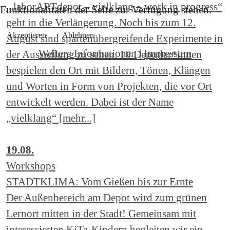
„laborARTdepot – vielklang – work in progress“
Funktionalitäten der Seite zur Verfügung stehen.
geht in die Verlängerung. Noch bis zum 12.
Akzeptieren
Ablehnen
August sind spartenübergreifende Experimente in
Weitere Informationen
|
Impressum
der Ausstellung zu sehen. 10 Depotler*innen
bespielen den Ort mit Bildern, Tönen, Klängen
und Worten in Form von Projekten, die vor Ort
entwickelt werden. Dabei ist der Name
„vielklang“ [mehr...]
19.08.
Workshops
STADTKLIMA: Vom Gießen bis zur Ernte
Der Außenbereich am Depot wird zum grünen
Lernort mitten in der Stadt! Gemeinsam mit
interessierten KiTa-Kindern begleiten wir ein