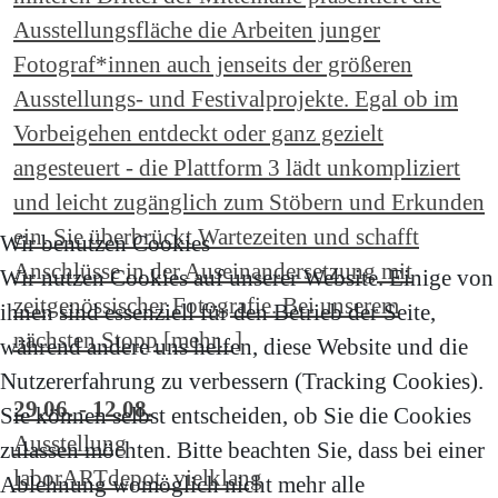
Ausstellungsfläche die Arbeiten junger
Fotograf*innen auch jenseits der größeren
Ausstellungs- und Festivalprojekte. Egal ob im
Vorbeigehen entdeckt oder ganz gezielt
angesteuert - die Plattform 3 lädt unkompliziert
und leicht zugänglich zum Stöbern und Erkunden
ein. Sie überbrückt Wartezeiten und schafft
Wir benutzen Cookies
Anschlüsse in der Auseinandersetzung mit
Wir nutzen Cookies auf unserer Website. Einige von
zeitgenössischer Fotografie. Bei unserem
ihnen sind essenziell für den Betrieb der Seite,
nächsten Stopp [mehr...]
während andere uns helfen, diese Website und die
Nutzererfahrung zu verbessern (Tracking Cookies).
29.06. - 12.08.
Sie können selbst entscheiden, ob Sie die Cookies
Ausstellung
zulassen möchten. Bitte beachten Sie, dass bei einer
laborARTdepot: vielklang
Ablehnung womöglich nicht mehr alle