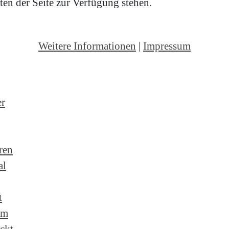
en der Seite zur Verfügung stehen.
Weitere Informationen
|
Impressum
er
ren
al
t
um
ckt