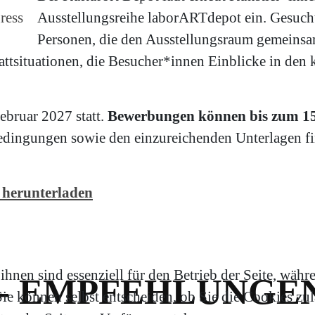
ress
Ausstellungsreihe laborARTdepot ein. Gesuch
Personen, die den Ausstellungsraum gemeinsa
attsituationen, die Besucher*innen Einblicke in den 
ebruar 2027 statt.
Bewerbungen können bis zum 15.
dingungen sowie den einzureichenden Unterlagen fin
 herunterladen
hnen sind essenziell für den Betrieb der Seite, währ
- EMPFEHLUNGE
e können selbst entscheiden, ob Sie die Cookies zula