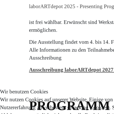
laborARTdepot 2025 - Presenting Prog
ist frei wählbar. Erwünscht sind Werkst
ermöglichen.
Die Ausstellung findet vom 4. bis 14. F
Alle Informationen zu den Teilnahmebe
Ausschreibung
Ausschreibung laborARTdepot 2027
Wir benutzen Cookies
Wir nutzen Cookies auf unserer Website. Einige von i
PROGRAMM 
Nutzererfahrung zu verbessern (Tracking Cookies). Si