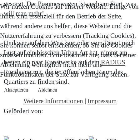
gesorgt. Der Pommeswagen ist auch am Start, was
Wir nutzen Cookies auf unserer Website. Einige von
will man mehr!
ihnen sind essenziell für den Betrieb der Seite,
während andere uns helfen, diese Website und die
Nutzererfahrung zu verbessern (Tracking Cookies).
Und wer auf dem Weg zum oder vom Depot noch
Sie können selbst entscheiden, ob Sie die Cookies
Lust auf ein bisschen Urban Art hat, nimmt am
zulassen möchten. Bitte beachten Sie, dass bei einer
besten ein paar Kunstwerke auf dem
RADIUS
Ablehnung womöglich nicht mehr alle
Rundgang mit, die im öffentlichen Raum des
Funktionalitäten der Seite zur Verfügung stehen.
Quartiers zu finden sind.
Akzeptieren
Ablehnen
Weitere Informationen
|
Impressum
Gefördert von: