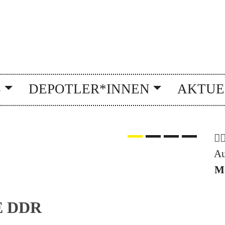
Vo
N
M
S
DEPOTLER*INNEN
AKTUE
Au
M
Next
E DDR