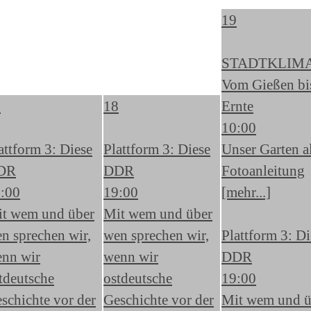
19
STADTKLIMA
Vom Gießen bi
7
18
Ernte
10:00
attform 3: Diese
Plattform 3: Diese
Unser Garten a
DR
DDR
Fotoanleitung
:00
19:00
[mehr...]
t wem und über
Mit wem und über
n sprechen wir,
wen sprechen wir,
Plattform 3: Di
nn wir
wenn wir
DDR
tdeutsche
ostdeutsche
19:00
schichte vor der
Geschichte vor der
Mit wem und ü