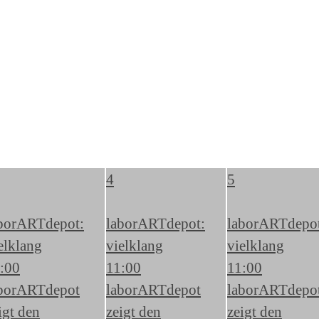
4
5
borARTdepot:
laborARTdepot:
laborARTdepo
elklang
vielklang
vielklang
:00
11:00
11:00
borARTdepot
laborARTdepot
laborARTdepo
igt den
zeigt den
zeigt den