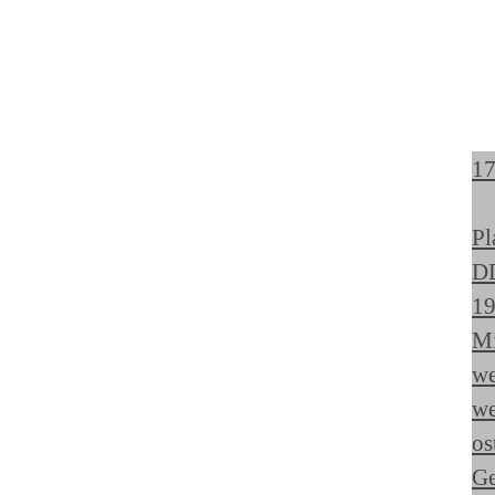
1
Pl
D
19
Mi
we
we
os
Ge