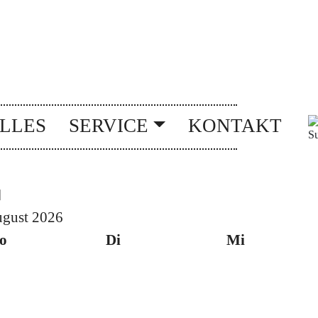
rheriger
ächstes
onat
Monat
LLES
SERVICE
KONTAKT
gust 2026
o
Di
Mi