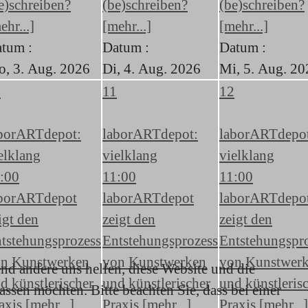
e)schreiben?
(be)schreiben?
(be)schreiben?
ehr...]
[mehr...]
[mehr...]
tum :
Datum :
Datum :
, 3. Aug. 2026
Di, 4. Aug. 2026
Mi, 5. Aug. 20
0
11
12
borARTdepot:
laborARTdepot:
laborARTdepo
elklang
vielklang
vielklang
:00
11:00
11:00
borARTdepot
laborARTdepot
laborARTdepo
igt den
zeigt den
zeigt den
tstehungsprozess
Entstehungsprozess
Entstehungspr
n Kunstwerken
von Kunstwerken
von Kunstwer
end andere uns helfen, diese Website und die
d künstlerischer
und künstlerischer
und künstleris
ssen möchten. Bitte beachten Sie, dass bei einer
axis [mehr...]
Praxis [mehr...]
Praxis [mehr...]