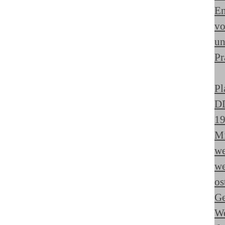
En
vo
un
Pr
Pl
D
19
Mi
we
we
os
Ge
W