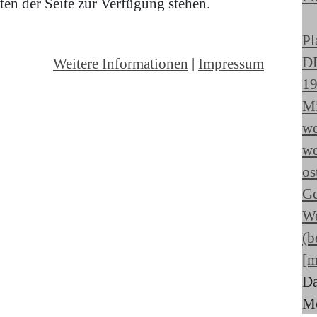
en der Seite zur Verfügung stehen.
Pl
D
Weitere Informationen
|
Impressum
19
Mi
we
we
os
Ge
W
(b
[m
Da
Mo