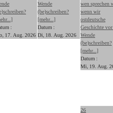
ende
Wende
wen sprechen w
e)schreiben?
(be)schreiben?
wenn wir
ehr...]
[mehr...]
ostdeutsche
tum :
Datum :
Geschichte vor
, 17. Aug. 2026
Di, 18. Aug. 2026
Wende
(be)schreiben?
[mehr...]
Datum :
Mi, 19. Aug. 
26