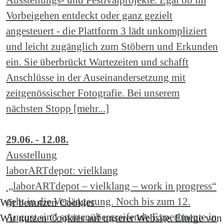
Vorbeigehen entdeckt oder ganz gezielt
angesteuert - die Plattform 3 lädt unkompliziert
und leicht zugänglich zum Stöbern und Erkunden
ein. Sie überbrückt Wartezeiten und schafft
Anschlüsse in der Auseinandersetzung mit
zeitgenössischer Fotografie. Bei unserem
nächsten Stopp [mehr...]
29.06. - 12.08.
Ausstellung
laborARTdepot: vielklang
„laborARTdepot – vielklang – work in progress“
geht in die Verlängerung. Noch bis zum 12.
Wir benutzen Cookies
August sind spartenübergreifende Experimente in
Wir nutzen Cookies auf unserer Website. Einige von