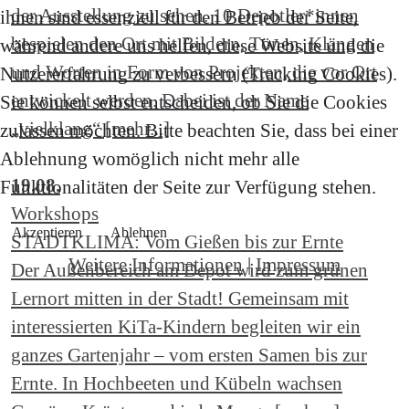
der Ausstellung zu sehen. 10 Depotler*innen
ihnen sind essenziell für den Betrieb der Seite,
bespielen den Ort mit Bildern, Tönen, Klängen
während andere uns helfen, diese Website und die
und Worten in Form von Projekten, die vor Ort
Nutzererfahrung zu verbessern (Tracking Cookies).
entwickelt werden. Dabei ist der Name
Sie können selbst entscheiden, ob Sie die Cookies
„vielklang“ [mehr...]
zulassen möchten. Bitte beachten Sie, dass bei einer
Ablehnung womöglich nicht mehr alle
19.08.
Funktionalitäten der Seite zur Verfügung stehen.
Workshops
Akzeptieren
Ablehnen
STADTKLIMA: Vom Gießen bis zur Ernte
Weitere Informationen
|
Impressum
Der Außenbereich am Depot wird zum grünen
Lernort mitten in der Stadt! Gemeinsam mit
interessierten KiTa-Kindern begleiten wir ein
ganzes Gartenjahr – vom ersten Samen bis zur
Ernte. In Hochbeeten und Kübeln wachsen