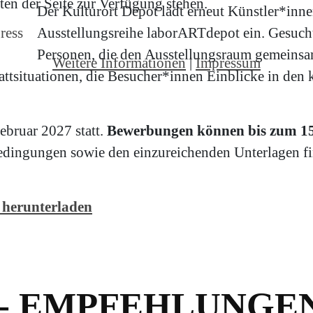
en der Seite zur Verfügung stehen.
Der Kulturort Depot lädt erneut Künstler*inne
ress
Ausstellungsreihe laborARTdepot ein. Gesuch
Personen, die den Ausstellungsraum gemeinsa
Weitere Informationen
|
Impressum
attsituationen, die Besucher*innen Einblicke in den 
ebruar 2027 statt.
Bewerbungen können bis zum 15.
dingungen sowie den einzureichenden Unterlagen fin
 herunterladen
- EMPFEHLUNGE