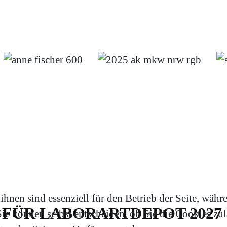
hnen sind essenziell für den Betrieb der Seite, währ
FÜR LABORARTDEPOT 2027
e können selbst entscheiden, ob Sie die Cookies zula