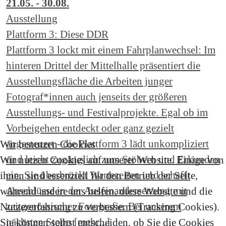
21.05. - 30.08.
Ausstellung
Plattform 3: Diese DDR
Plattform 3 lockt mit einem Fahrplanwechsel: Im
hinteren Drittel der Mittelhalle präsentiert die
Ausstellungsfläche die Arbeiten junger
Fotograf*innen auch jenseits der größeren
Ausstellungs- und Festivalprojekte. Egal ob im
Vorbeigehen entdeckt oder ganz gezielt
angesteuert - die Plattform 3 lädt unkompliziert
Wir benutzen Cookies
und leicht zugänglich zum Stöbern und Erkunden
Wir nutzen Cookies auf unserer Website. Einige von
ein. Sie überbrückt Wartezeiten und schafft
ihnen sind essenziell für den Betrieb der Seite,
Anschlüsse in der Auseinandersetzung mit
während andere uns helfen, diese Website und die
zeitgenössischer Fotografie. Bei unserem
Nutzererfahrung zu verbessern (Tracking Cookies).
nächsten Stopp [mehr...]
Sie können selbst entscheiden, ob Sie die Cookies