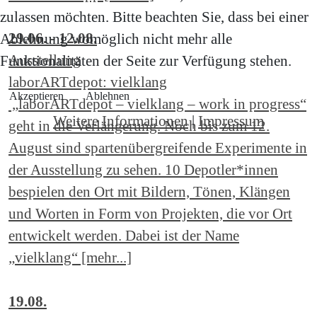
zulassen möchten. Bitte beachten Sie, dass bei einer
29.06. - 12.08.
Ablehnung womöglich nicht mehr alle
Ausstellung
Funktionalitäten der Seite zur Verfügung stehen.
laborARTdepot: vielklang
Akzeptieren
Ablehnen
„laborARTdepot – vielklang – work in progress“
Weitere Informationen
|
Impressum
geht in die Verlängerung. Noch bis zum 12.
August sind spartenübergreifende Experimente in
der Ausstellung zu sehen. 10 Depotler*innen
bespielen den Ort mit Bildern, Tönen, Klängen
und Worten in Form von Projekten, die vor Ort
entwickelt werden. Dabei ist der Name
„vielklang“ [mehr...]
19.08.