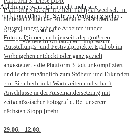
Plattform 3: Diese DDR
Ablehnung womöglich nicht mehr alle
Plattform 3 lockt mit einem Fahrplanwechsel: Im
Funktionalitäten der Seite zur Verfügung stehen.
hinteren Drittel der Mittelhalle präsentiert die
Ausstellungsfläche die Arbeiten junger
Akzeptieren
Ablehnen
Fotograf*innen auch jenseits der größeren
Weitere Informationen
|
Impressum
Ausstellungs- und Festivalprojekte. Egal ob im
Vorbeigehen entdeckt oder ganz gezielt
angesteuert - die Plattform 3 lädt unkompliziert
und leicht zugänglich zum Stöbern und Erkunden
ein. Sie überbrückt Wartezeiten und schafft
Anschlüsse in der Auseinandersetzung mit
zeitgenössischer Fotografie. Bei unserem
nächsten Stopp [mehr...]
29.06. - 12.08.