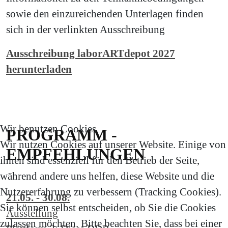
sowie den einzureichenden Unterlagen finden
sich in der verlinkten Ausschreibung
Ausschreibung laborARTdepot 2027
herunterladen
Wir benutzen Cookies
PROGRAMM -
Wir nutzen Cookies auf unserer Website. Einige von
EMPFEHLUNGEN
ihnen sind essenziell für den Betrieb der Seite,
während andere uns helfen, diese Website und die
Nutzererfahrung zu verbessern (Tracking Cookies).
21.05. - 30.08.
Sie können selbst entscheiden, ob Sie die Cookies
Ausstellung
zulassen möchten. Bitte beachten Sie, dass bei einer