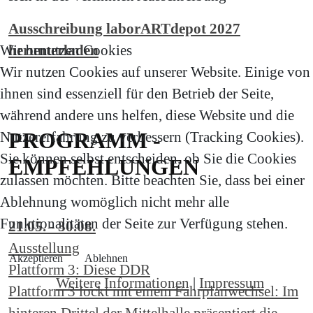
Ausschreibung laborARTdepot 2027
Wir benutzen Cookies
herunterladen
Wir nutzen Cookies auf unserer Website. Einige von
ihnen sind essenziell für den Betrieb der Seite,
während andere uns helfen, diese Website und die
PROGRAMM -
Nutzererfahrung zu verbessern (Tracking Cookies).
Sie können selbst entscheiden, ob Sie die Cookies
EMPFEHLUNGEN
zulassen möchten. Bitte beachten Sie, dass bei einer
Ablehnung womöglich nicht mehr alle
Funktionalitäten der Seite zur Verfügung stehen.
21.05. - 30.08.
Ausstellung
Akzeptieren
Ablehnen
Plattform 3: Diese DDR
Weitere Informationen
|
Impressum
Plattform 3 lockt mit einem Fahrplanwechsel: Im
hinteren Drittel der Mittelhalle präsentiert die