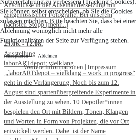
Nutzererfahrung zu verbessern (Tracking Cookies).
Anschlüsse in der Auseinandersetzung mit
Sie können selbst entscheiden, ob Sie die Cookies
zeitgenössischer Fotografie. Bei unserem
zulassen möchten. Bitte beachten Sie, dass bei einer
nächsten Stopp [mehr...]
Ablehnung womöglich nicht mehr alle
Funktionalitäten der Seite zur Verfügung stehen.
29.06. - 12.08.
Ausstellung
Akzeptieren
Ablehnen
laborARTdepot: vielklang
Weitere Informationen
|
Impressum
„laborARTdepot – vielklang – work in progress“
geht in die Verlängerung. Noch bis zum 12.
August sind spartenübergreifende Experimente in
der Ausstellung zu sehen. 10 Depotler*innen
bespielen den Ort mit Bildern, Tönen, Klängen
und Worten in Form von Projekten, die vor Ort
entwickelt werden. Dabei ist der Name