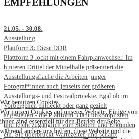
EMPFEHLUNGEN
21.05. - 30.08.
Ausstellung
Plattform 3: Diese DDR
Plattform 3 lockt mit einem Fahrplanwechsel: Im
hinteren Drittel der Mittelhalle präsentiert die
Ausstellungsfläche die Arbeiten junger
Fotograf*innen auch jenseits der größeren
Ausstellungs- und Festivalprojekte. Egal ob im
Wir benutzen Cookies
Vorbeigehen entdeckt oder ganz gezielt
Wir nutzen Cookies auf unserer Website. Einige von
angesteuert - die Plattform 3 lädt unkompliziert
ihnen sind essenziell für den Betrieb der Seite,
und leicht zugänglich zum Stöbern und Erkunden
während andere uns helfen, diese Website und die
ein. Sie überbrückt Wartezeiten und schafft