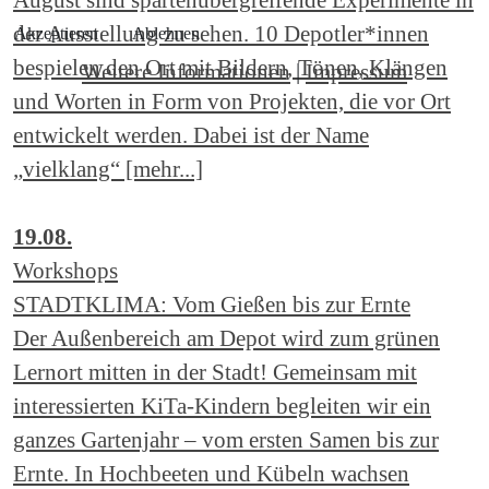
der Ausstellung zu sehen. 10 Depotler*innen
Akzeptieren
Ablehnen
bespielen den Ort mit Bildern, Tönen, Klängen
Weitere Informationen
|
Impressum
und Worten in Form von Projekten, die vor Ort
entwickelt werden. Dabei ist der Name
„vielklang“ [mehr...]
19.08.
Workshops
STADTKLIMA: Vom Gießen bis zur Ernte
Der Außenbereich am Depot wird zum grünen
Lernort mitten in der Stadt! Gemeinsam mit
interessierten KiTa-Kindern begleiten wir ein
ganzes Gartenjahr – vom ersten Samen bis zur
Ernte. In Hochbeeten und Kübeln wachsen