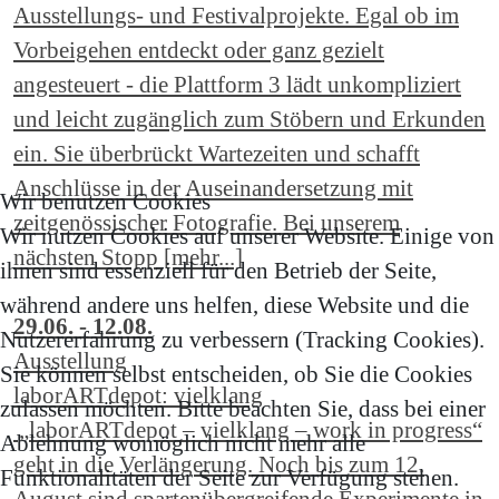
Ausstellungs- und Festivalprojekte. Egal ob im
Vorbeigehen entdeckt oder ganz gezielt
angesteuert - die Plattform 3 lädt unkompliziert
und leicht zugänglich zum Stöbern und Erkunden
ein. Sie überbrückt Wartezeiten und schafft
Anschlüsse in der Auseinandersetzung mit
Wir benutzen Cookies
zeitgenössischer Fotografie. Bei unserem
Wir nutzen Cookies auf unserer Website. Einige von
nächsten Stopp [mehr...]
ihnen sind essenziell für den Betrieb der Seite,
während andere uns helfen, diese Website und die
29.06. - 12.08.
Nutzererfahrung zu verbessern (Tracking Cookies).
Ausstellung
Sie können selbst entscheiden, ob Sie die Cookies
laborARTdepot: vielklang
zulassen möchten. Bitte beachten Sie, dass bei einer
„laborARTdepot – vielklang – work in progress“
Ablehnung womöglich nicht mehr alle
geht in die Verlängerung. Noch bis zum 12.
Funktionalitäten der Seite zur Verfügung stehen.
August sind spartenübergreifende Experimente in