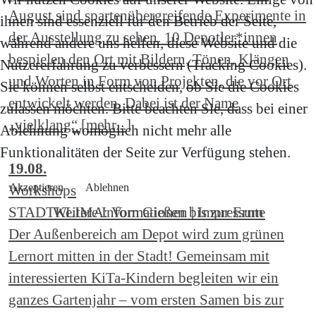
August sind spartenübergreifende Experimente in
ihnen sind essenziell für den Betrieb der Seite,
der Ausstellung zu sehen. 10 Depotler*innen
während andere uns helfen, diese Website und die
bespielen den Ort mit Bildern, Tönen, Klängen
Nutzererfahrung zu verbessern (Tracking Cookies).
und Worten in Form von Projekten, die vor Ort
Sie können selbst entscheiden, ob Sie die Cookies
entwickelt werden. Dabei ist der Name
zulassen möchten. Bitte beachten Sie, dass bei einer
„vielklang“ [mehr...]
Ablehnung womöglich nicht mehr alle
Funktionalitäten der Seite zur Verfügung stehen.
19.08.
Akzeptieren
Ablehnen
Workshops
STADTKLIMA: Vom Gießen bis zur Ernte
Weitere Informationen
|
Impressum
Der Außenbereich am Depot wird zum grünen
Lernort mitten in der Stadt! Gemeinsam mit
interessierten KiTa-Kindern begleiten wir ein
ganzes Gartenjahr – vom ersten Samen bis zur