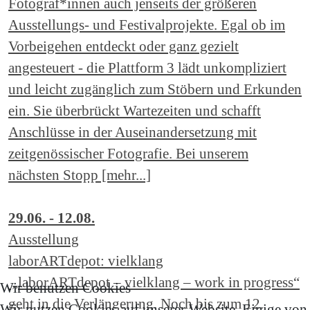
Fotograf*innen auch jenseits der größeren
Ausstellungs- und Festivalprojekte. Egal ob im
Vorbeigehen entdeckt oder ganz gezielt
angesteuert - die Plattform 3 lädt unkompliziert
und leicht zugänglich zum Stöbern und Erkunden
ein. Sie überbrückt Wartezeiten und schafft
Anschlüsse in der Auseinandersetzung mit
zeitgenössischer Fotografie. Bei unserem
nächsten Stopp [mehr...]
29.06. - 12.08.
Ausstellung
laborARTdepot: vielklang
„laborARTdepot – vielklang – work in progress“
Wir benutzen Cookies
geht in die Verlängerung. Noch bis zum 12.
Wir nutzen Cookies auf unserer Website. Einige von