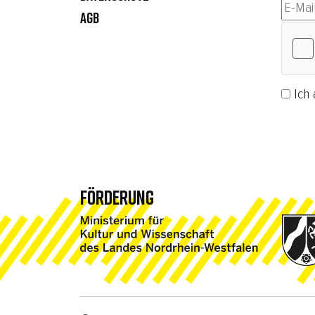
AGB
Ich 
Abonn
FÖRDERUNG