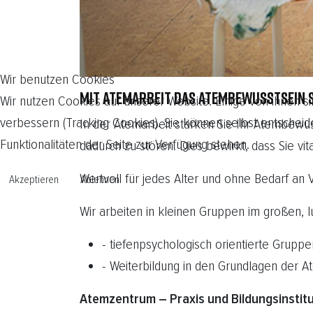
Wir benutzen Cookies
MIT ATEMARBEIT DAS ATEMBEWUSSTSEIN 
Wir nutzen Cookies auf unserer Website. Einige von ihnen si
verbessern (Tracking Cookies). Sie können selbst entscheid
In der Atemarbeit stärken Sie Ihr Atembew
Funktionalitäten der Seite zur Verfügung stehen.
dadurch zu stören. Dies bewirkt, dass Sie v
Wertvoll für jedes Alter und ohne Bedarf an 
Akzeptieren
Ablehnen
Wir arbeiten in kleinen Gruppen im großen, l
- tiefenpsychologisch orientierte Gruppe
- Weiterbildung in den Grundlagen der 
Atemzentrum – Praxis und Bildungsinstit