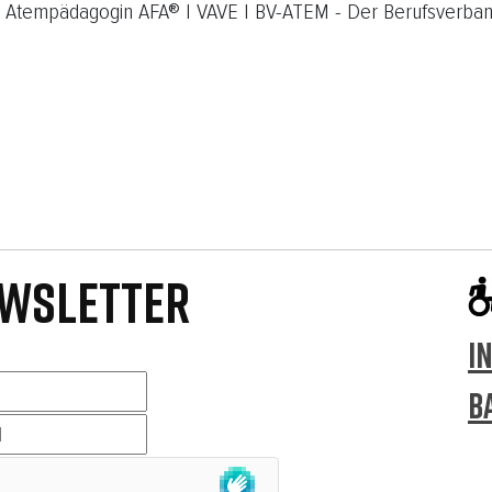
| Atempädagogin AFA® | VAVE | BV-ATEM - Der Berufsverba
WSLETTER
I
B