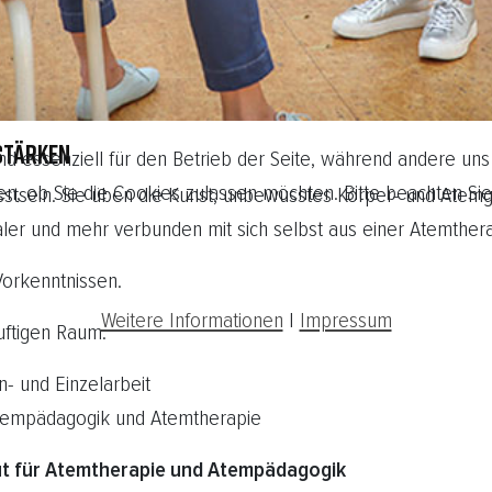
STÄRKEN
nd essenziell für den Betrieb der Seite, während andere uns
en, ob Sie die Cookies zulassen möchten. Bitte beachten Sie
usstsein. Sie üben die Kunst, unbewusstes Körper- und A
italer und mehr verbunden mit sich selbst aus einer Atemthe
Vorkenntnissen.
Weitere Informationen
|
Impressum
uftigen Raum.
n- und Einzelarbeit
Atempädagogik und Atemtherapie
ut für Atemtherapie und Atempädagogik